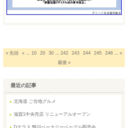
« 先頭
«
...
10
20
30
...
242
243
244
245
246
...
»
最後 »
最近の記事
北海道 ご当地グルメ
滋賀1中央売店 リニューアルオープン
Dテラス 鴨川ベーカリーベーグル即売会