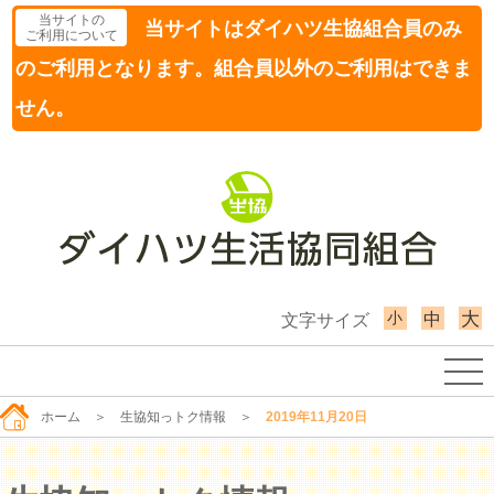
当サイトの
当サイトはダイハツ生協組合員のみ
ご利用について
のご利用となります。組合員以外のご利用はできま
せん。
小
大
中
文字サイズ
ホーム
＞
生協知っトク情報
＞
2019年11月20日