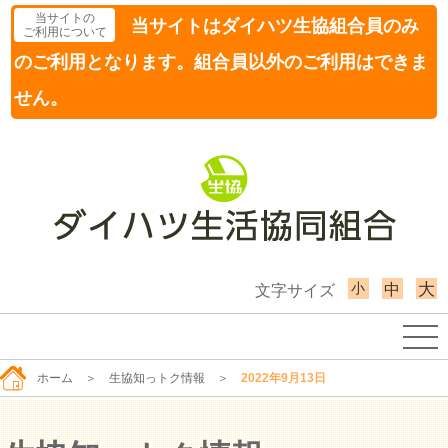
当サイトの
当サイトはダイハツ生協組合員のみ
ご利用について
のご利用となります。組合員以外のご利用はできま
せん。
小
大
中
文字サイズ
ホーム
＞
生協知っトク情報
＞
2022年9月13日