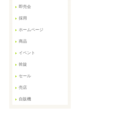
即売会
採用
ホームページ
商品
イベント
斡旋
セール
売店
自販機