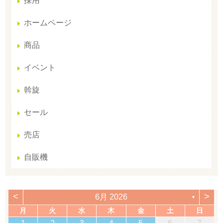
採用
ホームページ
商品
イベント
斡旋
セール
売店
自販機
<
>
6月 2026
▼
月
火
水
木
金
土
日