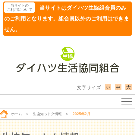
当サイトの
当サイトはダイハツ生協組合員のみ
ご利用について
のご利用となります。組合員以外のご利用はできま
せん。
小
大
中
文字サイズ
ホーム
＞
生協知っトク情報
＞
2025年2月