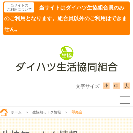
当サイトの
当サイトはダイハツ生協組合員のみ
ご利用について
のご利用となります。組合員以外のご利用はできま
せん。
小
大
中
文字サイズ
ホーム
＞
生協知っトク情報
＞
即売会