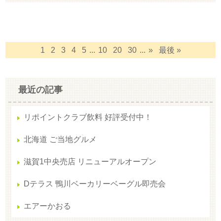
1
2
3
4
5
...
10
20
30
...
»
最後 »
最近の記事
リポイントクラブ飲料 好評受付中！
北海道 ご当地グルメ
滋賀1中央売店 リニューアルオープン
Dテラス 鴨川ベーカリーベーグル即売会
エアーかおる