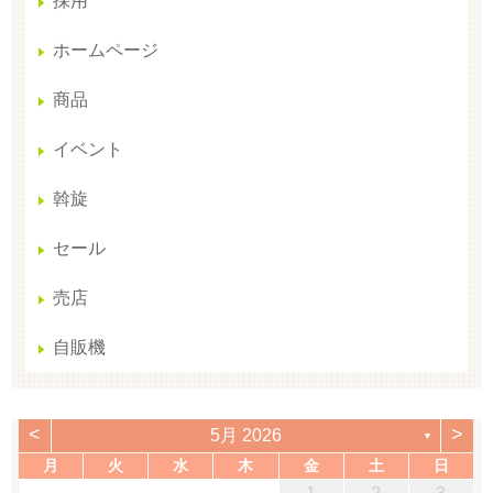
採用
ホームページ
商品
イベント
斡旋
セール
売店
自販機
<
>
5月 2026
▼
月
火
水
木
金
土
日