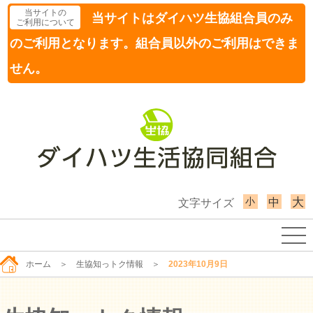
当サイトの
当サイトはダイハツ生協組合員のみ
ご利用について
のご利用となります。組合員以外のご利用はできま
せん。
小
大
中
文字サイズ
ホーム
＞
生協知っトク情報
＞
2023年10月9日