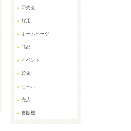
即売会
採用
ホームページ
商品
イベント
斡旋
セール
売店
自販機