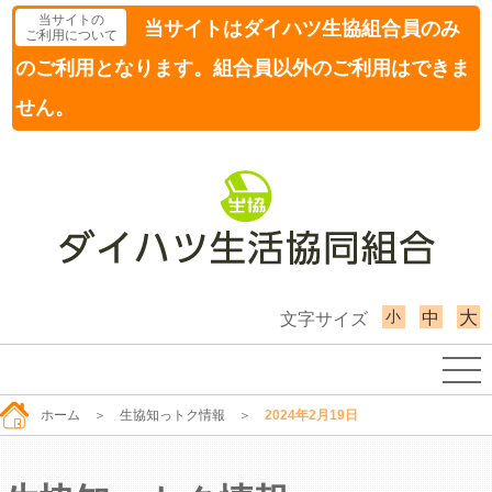
当サイトの
当サイトはダイハツ生協組合員のみ
ご利用について
のご利用となります。組合員以外のご利用はできま
せん。
小
大
中
文字サイズ
ホーム
＞
生協知っトク情報
＞
2024年2月19日