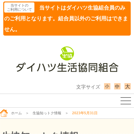
当サイトの
当サイトはダイハツ生協組合員のみ
ご利用について
のご利用となります。組合員以外のご利用はできま
せん。
小
大
中
文字サイズ
ホーム
＞
生協知っトク情報
＞
2023年5月31日