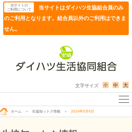
当サイトの
当サイトはダイハツ生協組合員のみ
ご利用について
のご利用となります。組合員以外のご利用はできま
せん。
小
大
中
文字サイズ
ホーム
＞
生協知っトク情報
＞
2024年9月9日