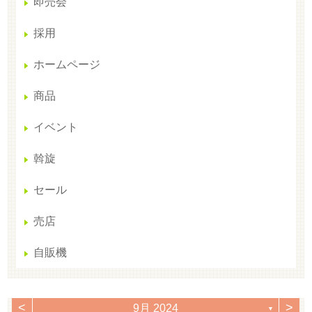
即売会
採用
ホームページ
商品
イベント
斡旋
セール
売店
自販機
<
>
9月 2024
▼