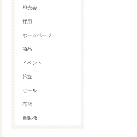
即売会
採用
ホームページ
商品
イベント
斡旋
セール
売店
自販機