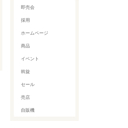
即売会
採用
ホームページ
商品
イベント
斡旋
セール
売店
自販機