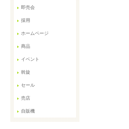
即売会
採用
ホームページ
商品
イベント
斡旋
セール
売店
自販機