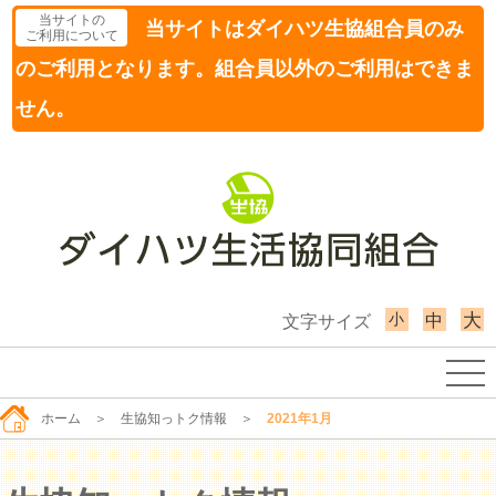
当サイトの
当サイトはダイハツ生協組合員のみ
ご利用について
のご利用となります。組合員以外のご利用はできま
せん。
小
大
中
文字サイズ
ホーム
＞
生協知っトク情報
＞
2021年1月