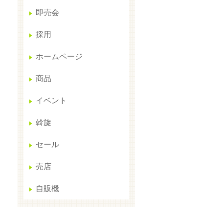
即売会
採用
ホームページ
商品
イベント
斡旋
セール
売店
自販機