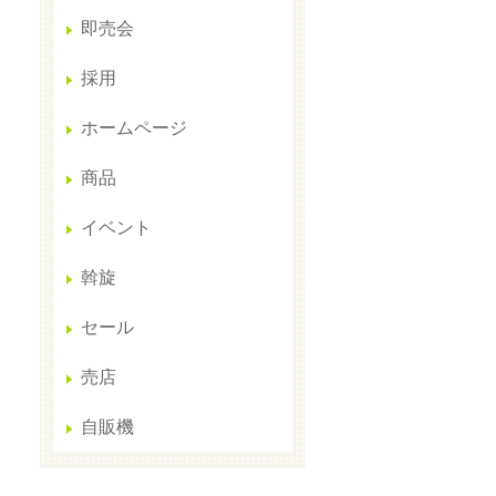
即売会
採用
ホームページ
商品
イベント
斡旋
セール
売店
自販機