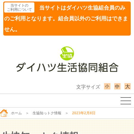
当サイトの
当サイトはダイハツ生協組合員のみ
ご利用について
のご利用となります。組合員以外のご利用はできま
せん。
小
大
中
文字サイズ
ホーム
＞
生協知っトク情報
＞
2023年2月8日