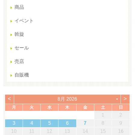
商品
イベント
斡旋
セール
売店
自販機
<
>
8月 2026
▼
月
火
水
木
金
土
日
1
2
3
4
5
6
7
8
9
10
11
12
13
14
15
16