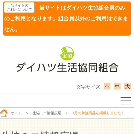
当サイトの
当サイトはダイハツ生協組合員のみ
ご利用について
のご利用となります。組合員以外のご利用はできま
せん。
小
大
中
文字サイズ
ホーム
＞
生協ミニ情報広場
＞
3月の斡旋商品を掲載しました！