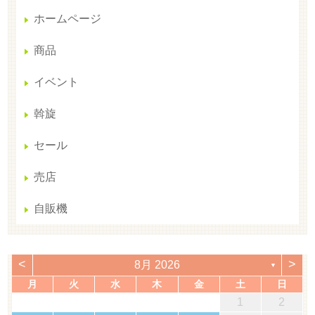
ホームページ
商品
イベント
斡旋
セール
売店
自販機
<
>
8月 2026
▼
月
火
水
木
金
土
日
1
2