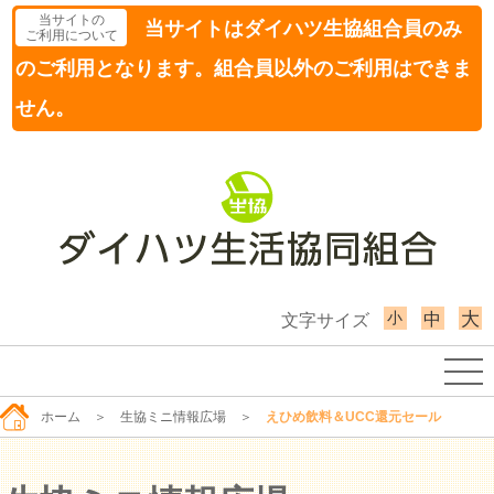
当サイトの
当サイトはダイハツ生協組合員のみ
ご利用について
のご利用となります。組合員以外のご利用はできま
せん。
小
大
中
文字サイズ
ホーム
＞
生協ミニ情報広場
＞
えひめ飲料＆UCC還元セール