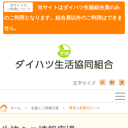
当サイトの
当サイトはダイハツ生協組合員のみ
ご利用について
のご利用となります。組合員以外のご利用はできま
せん。
小
大
中
文字サイズ
ホーム
＞
生協ミニ情報広場
＞
帰省土産還元セール