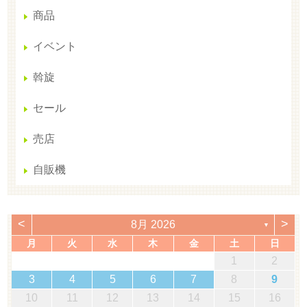
商品
イベント
斡旋
セール
売店
自販機
<
>
8月 2026
▼
月
火
水
木
金
土
日
1
2
3
4
5
6
7
8
9
10
11
12
13
14
15
16