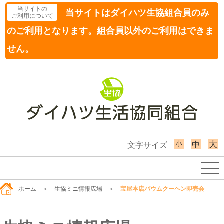
当サイトの
当サイトはダイハツ生協組合員のみ
ご利用について
のご利用となります。組合員以外のご利用はできま
せん。
小
大
中
文字サイズ
ホーム
＞
生協ミニ情報広場
＞
宝屋本店バウムクーヘン即売会