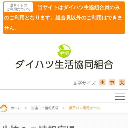
当サイトの
当サイトはダイハツ生協組合員のみ
ご利用について
のご利用となります。組合員以外のご利用はできま
せん。
小
大
中
文字サイズ
ホーム
＞
生協ミニ情報広場
＞
菓子パン還元セール