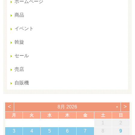
ホームページ
商品
イベント
斡旋
セール
売店
自販機
<
>
8月 2026
▼
月
火
水
木
金
土
日
1
2
3
4
5
6
7
8
9