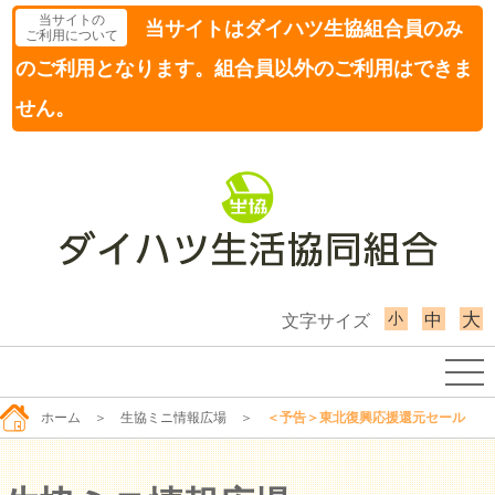
当サイトの
当サイトはダイハツ生協組合員のみ
ご利用について
のご利用となります。組合員以外のご利用はできま
せん。
小
大
中
文字サイズ
ホーム
＞
生協ミニ情報広場
＞
＜予告＞東北復興応援還元セール