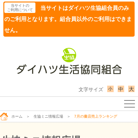
当サイトの
当サイトはダイハツ生協組合員のみ
ご利用について
のご利用となります。組合員以外のご利用はできま
せん。
小
大
中
文字サイズ
ホーム
＞
生協ミニ情報広場
＞
7月の書店売上ランキング