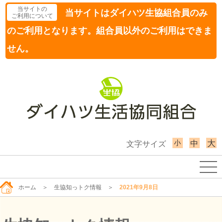
当サイトの
当サイトはダイハツ生協組合員のみ
ご利用について
のご利用となります。組合員以外のご利用はできま
せん。
小
大
中
文字サイズ
ホーム
＞
生協知っトク情報
＞
2021年9月8日