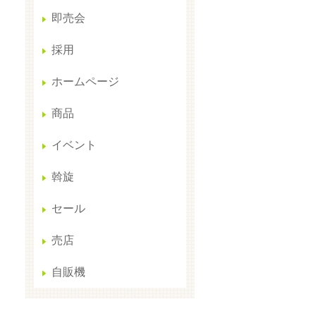
即売会
採用
ホームページ
商品
イベント
斡旋
セール
売店
自販機