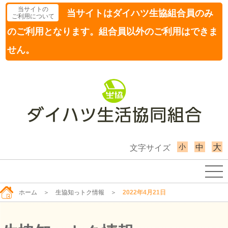
当サイトの
当サイトはダイハツ生協組合員のみ
ご利用について
のご利用となります。組合員以外のご利用はできま
せん。
小
大
中
文字サイズ
ホーム
＞
生協知っトク情報
＞
2022年4月21日