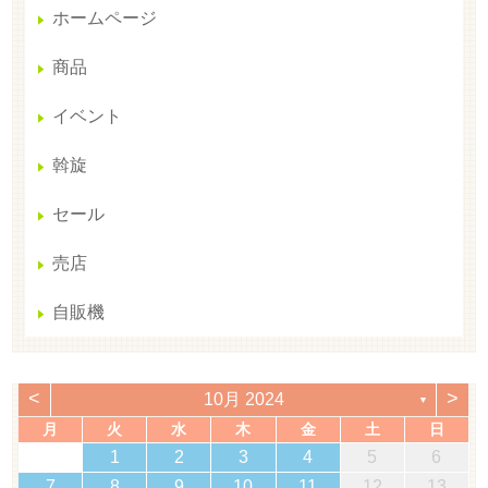
ホームページ
商品
イベント
斡旋
セール
売店
自販機
<
>
10月 2024
▼
月
火
水
木
金
土
日
1
2
3
4
5
6
7
8
9
10
11
12
13