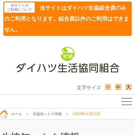
当サイトの
当サイトはダイハツ生協組合員のみ
ご利用について
のご利用となります。組合員以外のご利用はできま
せん。
小
大
中
文字サイズ
ホーム
＞
生協知っトク情報
＞
2023年12月13日