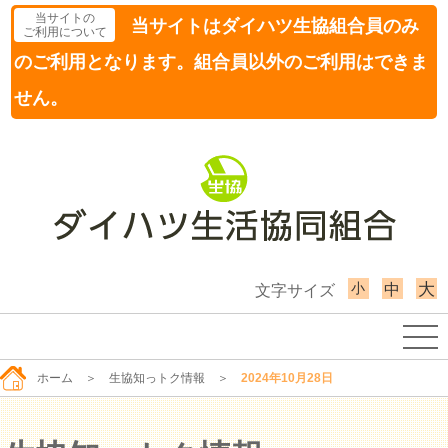
当サイトの
当サイトはダイハツ生協組合員のみ
ご利用について
のご利用となります。組合員以外のご利用はできま
せん。
小
大
中
文字サイズ
ホーム
＞
生協知っトク情報
＞
2024年10月28日