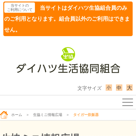
当サイトの
当サイトはダイハツ生協組合員のみ
ご利用について
のご利用となります。組合員以外のご利用はできま
せん。
小
大
中
文字サイズ
ホーム
＞
生協ミニ情報広場
＞
タイガー炊飯器