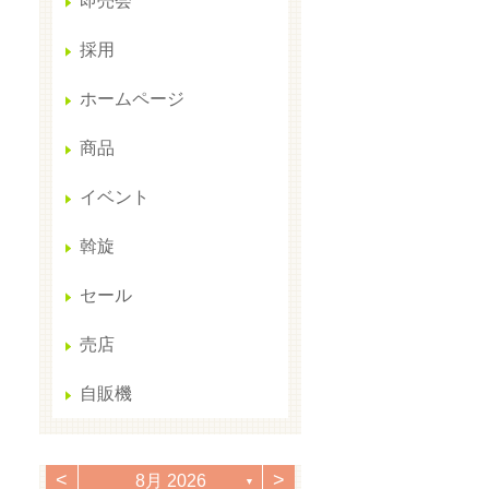
即売会
採用
ホームページ
商品
イベント
斡旋
セール
売店
自販機
<
>
8月 2026
▼