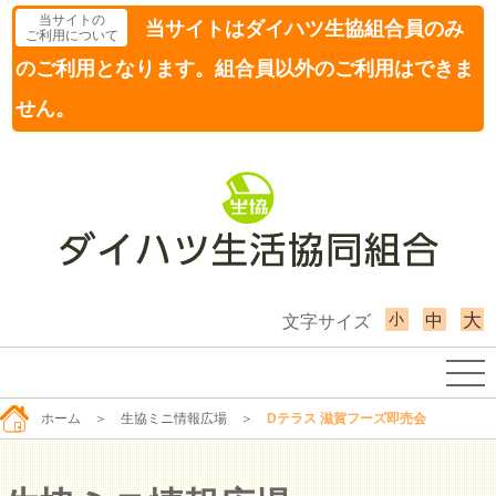
当サイトの
当サイトはダイハツ生協組合員のみ
ご利用について
のご利用となります。組合員以外のご利用はできま
せん。
小
大
中
文字サイズ
ホーム
＞
生協ミニ情報広場
＞
Dテラス 滋賀フーズ即売会