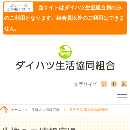
当サイトの
当サイトはダイハツ生協組合員のみ
ご利用について
のご利用となります。組合員以外のご利用はできま
せん。
小
大
中
文字サイズ
ホーム
＞
生協ミニ情報広場
＞
Dテラス 森永商品即売会