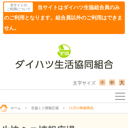
当サイトの
当サイトはダイハツ生協組合員のみ
ご利用について
のご利用となります。組合員以外のご利用はできま
せん。
小
大
中
文字サイズ
ホーム
＞
生協ミニ情報広場
＞
11月の斡旋商品