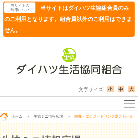
当サイトの
当サイトはダイハツ生協組合員のみ
ご利用について
のご利用となります。組合員以外のご利用はできま
せん。
小
大
中
文字サイズ
ホーム
＞
生協ミニ情報広場
＞
栄養・エナジードリンク還元セール