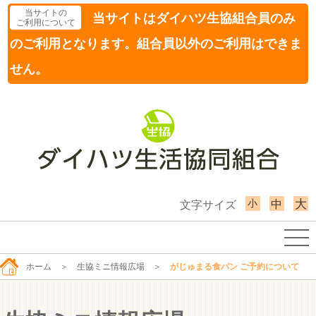
当サイトの
当サイトはダイハツ生協組合員のみ
ご利用について
のご利用となります。組合員以外のご利用はできま
せん。
小
大
中
文字サイズ
ホーム
＞
生協ミニ情報広場
＞
がじゅまる食パン ご予約について