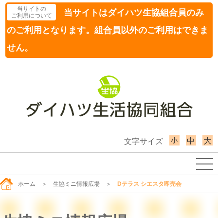
当サイトの
当サイトはダイハツ生協組合員のみ
ご利用について
のご利用となります。組合員以外のご利用はできま
せん。
小
大
中
文字サイズ
ホーム
＞
生協ミニ情報広場
＞
Dテラス シエスタ即売会