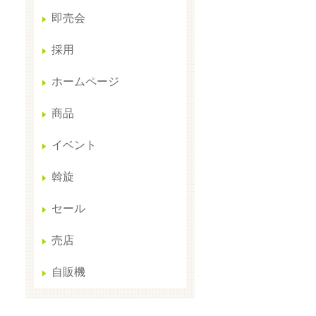
即売会
採用
ホームページ
商品
イベント
斡旋
セール
売店
自販機