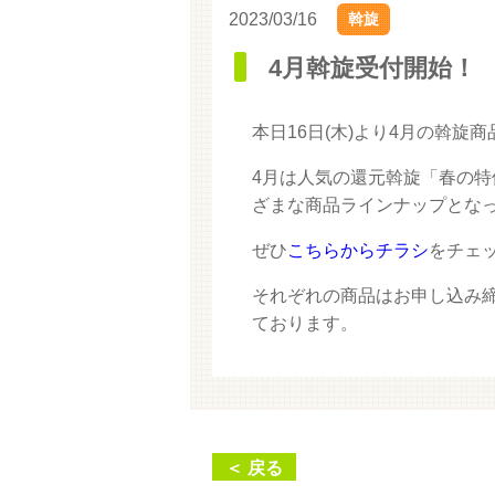
2023/03/16
斡旋
4月斡旋受付開始！
本日16日(木)より4月の斡
4月は人気の還元斡旋「春の
ざまな商品ラインナップとな
ぜひ
こちらからチラシ
をチェ
それぞれの商品はお申し込み
ております。
＜ 戻る