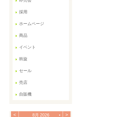
即売会
採用
ホームページ
商品
イベント
斡旋
セール
売店
自販機
<
>
8月 2026
▼