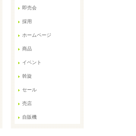
即売会
採用
ホームページ
商品
イベント
斡旋
セール
売店
自販機