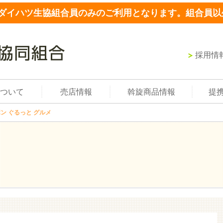
ダイハツ生協組合員のみのご利用となります。組合員以
採用情
ついて
売店情報
斡旋商品情報
提
ン ぐるっと グルメ