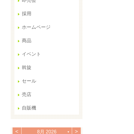
即売会
採用
ホームページ
商品
イベント
斡旋
セール
売店
自販機
<
>
8月 2026
▼