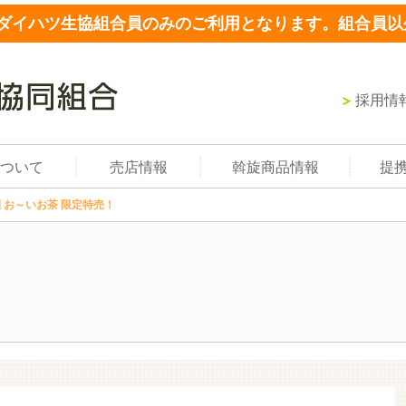
ダイハツ生協組合員のみのご利用となります。組合員以
採用情
ついて
売店情報
斡旋商品情報
提
 お～いお茶 限定特売！