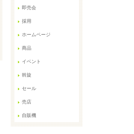
即売会
採用
ホームページ
商品
イベント
斡旋
セール
売店
自販機