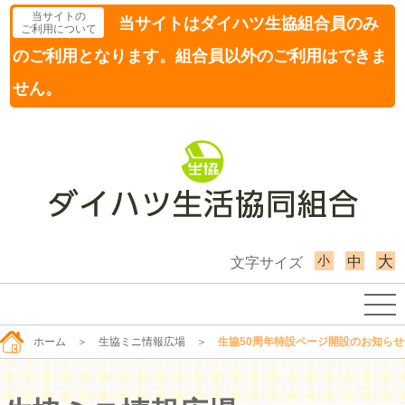
当サイトの
当サイトはダイハツ生協組合員のみ
ご利用について
のご利用となります。組合員以外のご利用はできま
せん。
小
大
中
文字サイズ
ホーム
＞
生協ミニ情報広場
＞
生協50周年特設ページ開設のお知らせ