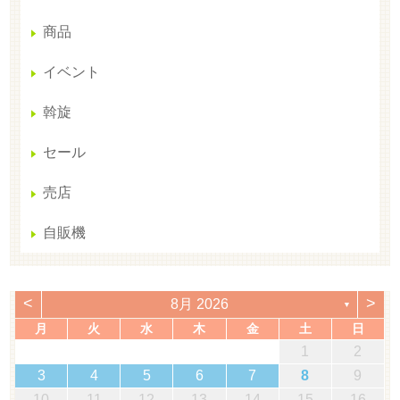
商品
イベント
斡旋
セール
売店
自販機
<
>
8月 2026
▼
月
火
水
木
金
土
日
1
2
3
4
5
6
7
8
9
10
11
12
13
14
15
16