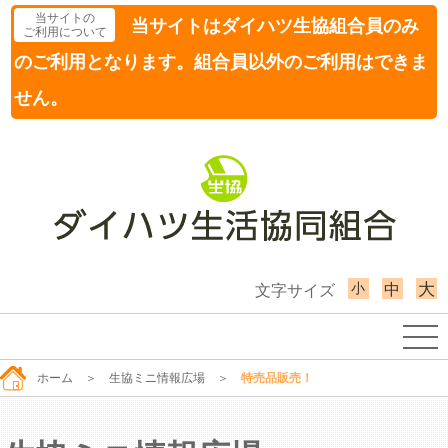
当サイトの
当サイトはダイハツ生協組合員のみ
ご利用について
のご利用となります。組合員以外のご利用はできま
せん。
小
大
中
文字サイズ
ホーム
＞
生協ミニ情報広場
＞
特売品販売！