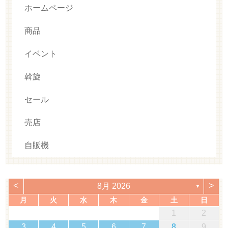
ホームページ
商品
イベント
斡旋
セール
売店
自販機
<
>
8月 2026
▼
月
火
水
木
金
土
日
1
2
3
4
5
6
7
8
9